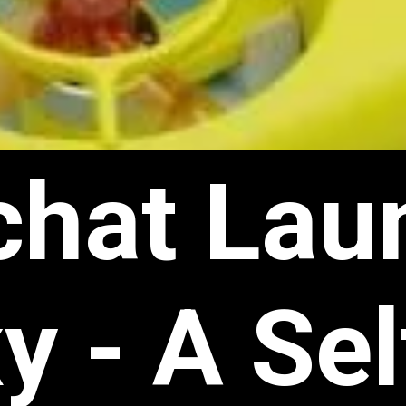
hat Laun
y - A Self