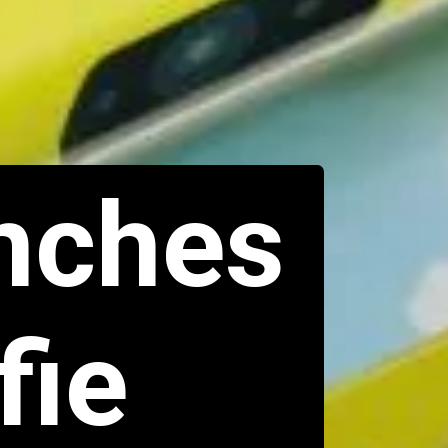
ches 
ie 