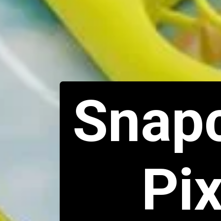
Snapc
Pix