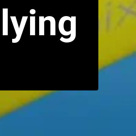
lying 